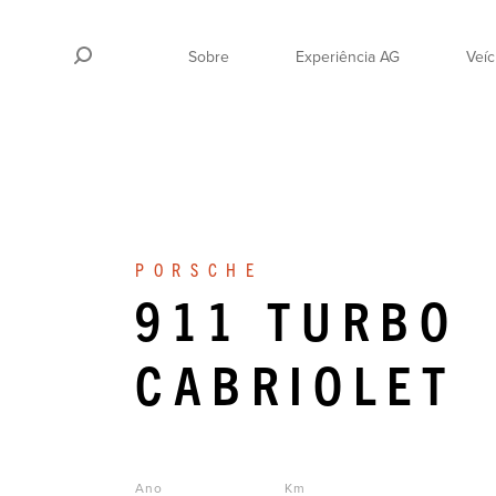
Sobre
Experiência AG
Veíc
PORSCHE
911
TURBO
CABRIOLET
Ano
Km