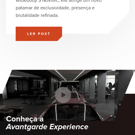
Widebody S Novitec, ele atinge um novo
patamar de exclusividade, presença e
brutalidade refinada.
LER POST
Conheça a
Avantgarde Experience