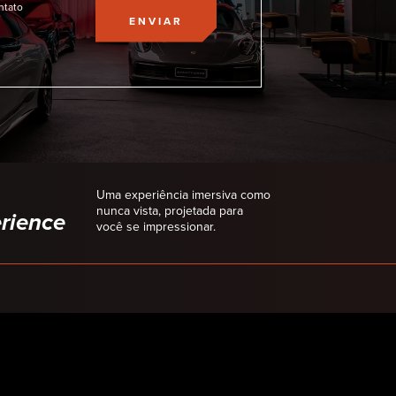
ntato
ENVIAR
Uma experiência imersiva como
nunca vista, projetada para
rience
você se impressionar.