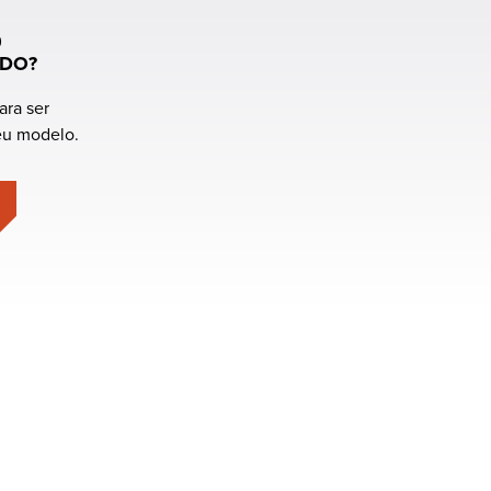
Ano maior para menor
o
NDO?
ara ser
eu modelo.