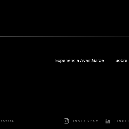
Experiência AvantGarde
Sobre
servados.
INSTAGRAM
LINKE