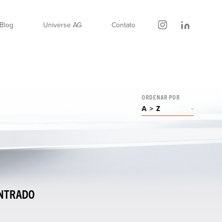
Blog
Universe AG
Contato
A > Z
ORDENAR POR
Z > A
A > Z
Blindado
Preço menor para maior
Preço maior para menor
KM menor para maior
KM maior para menor
NTRADO
Ano menor para maior