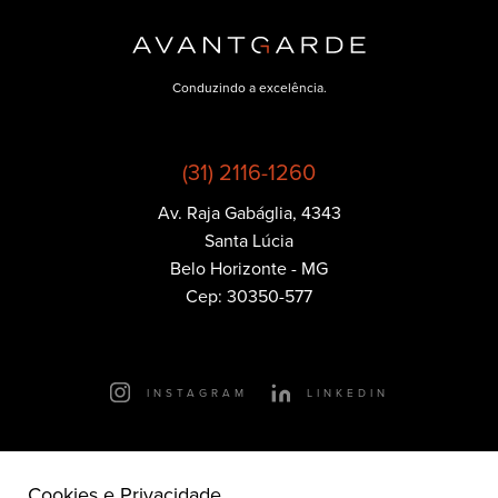
Conduzindo a excelência.
(31) 2116-1260
Av. Raja Gabáglia, 4343
Política de
Santa Lúcia
Privacidade
Belo Horizonte - MG
Cep: 30350-577
Essenciais
Cookies que são essenciais para o funcionamento
principal do site.
INSTAGRAM
LINKEDIN
Publicidade
Cookies que nos ajudam a entregar pra você publicidade
relevante.
© 2026 - Avantgarde Motors -
Cookies e Privacidade
Todos os direitos reservados.