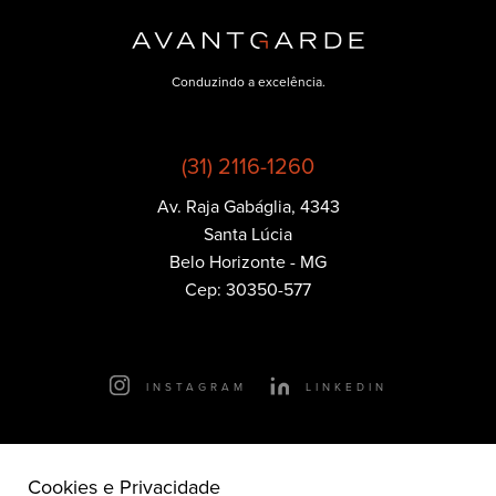
Conduzindo a excelência.
(31) 2116-1260
Av. Raja Gabáglia, 4343
Política de
Santa Lúcia
Privacidade
Belo Horizonte - MG
Cep: 30350-577
Essenciais
Cookies que são essenciais para o funcionamento
principal do site.
INSTAGRAM
LINKEDIN
Publicidade
Cookies que nos ajudam a entregar pra você publicidade
relevante.
© 2026 - Avantgarde Motors -
Cookies e Privacidade
Todos os direitos reservados.