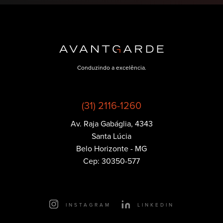
Conduzindo a excelência.
(31) 2116-1260
Av. Raja Gabáglia, 4343
Política de
Santa Lúcia
Privacidade
Belo Horizonte - MG
Cep: 30350-577
Essenciais
Cookies que são essenciais para o funcionamento
principal do site.
INSTAGRAM
LINKEDIN
Publicidade