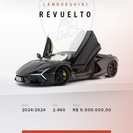
LAMBORGHINI
REVUELTO
LAMBORGHINI
FERRARI
FERRARI
HURACÁN
812
GTS
296
TECNICA
ATELIER
GTS
LP
640-2
Ano
Km
Valor
2024/2024
2.460
R$ 6.500.000,00