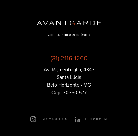
Conduzindo a excelência.
(31) 2116-1260
Av. Raja Gabáglia, 4343
Política de
Santa Lúcia
Privacidade
Belo Horizonte - MG
Cep: 30350-577
Essenciais
Cookies que são essenciais para o funcionamento
principal do site.
INSTAGRAM
LINKEDIN
Publicidade
Cookies que nos ajudam a entregar pra você publicidade